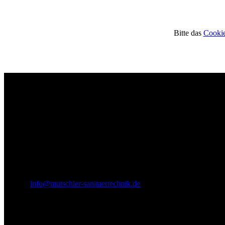
Bitte das
Cookie
Footer - Kontaktdaten und Öffnungszeiten
Kontakt
Mutschler Sanitärtechnik GmbH
Hauptstraße 21
71394 Kernen im Remstal
Telefonisch erreichbar unter:
07151 910244
E-Mail:
info@mutschler-sanitaertechnik.de
Öffnungszeiten
Montag - Donnerstag: